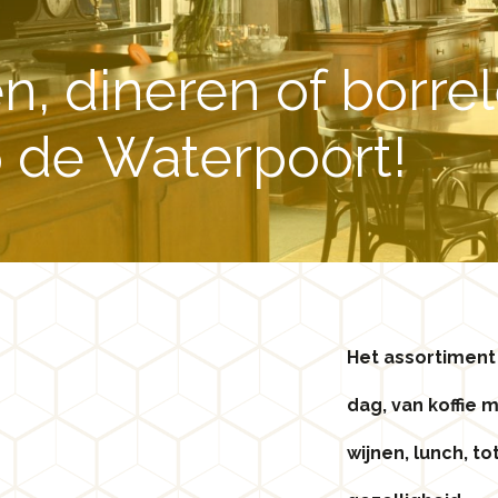
n, dineren of borre
p de Waterpoort!
Het assortiment 
dag, van koffie 
BELS EN
DINER
AUBYT
wijnen, lunch, t