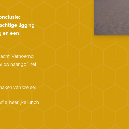
onclusie:
chtige ligging
ng en een
dacht. Vernoemd
e
ar op haar 90
het
maken van weleer.
ie, heerlijke lunch