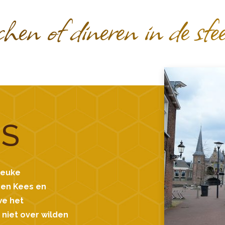
hen of dineren in de sfee
NS
 leuke
ren Kees en
we het
niet over wilden