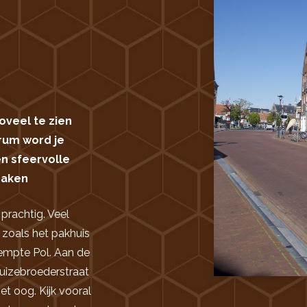
oveel te zien
trum word je
en sfeervolle
maken
prachtig. Veel
 zoals het pakhuis
empte Pol. Aan de
ruizebroederstraat
et oog. Kijk vooral