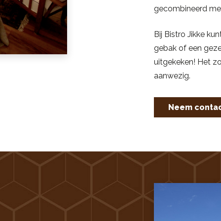
gecombineerd met 
Bij Bistro Jikke ku
gebak of een gezel
uitgekeken! Het zo
aanwezig.
Neem contac